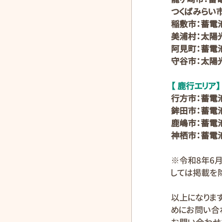
つくばみらい
稲敷市：蓄電
美浦村：太陽光
阿見町：蓄電池
守谷市：太陽光
【 鹿行エリア】
行方市：蓄電
鉾田市：蓄電
鹿嶋市：蓄電
神栖市：蓄電
※令和8年6
しては掲載を
以上になりま
めにお問い合