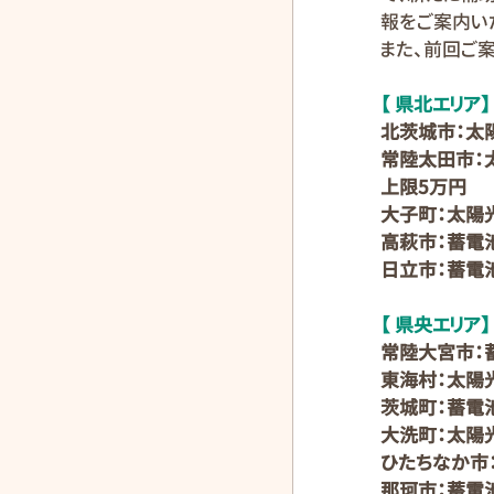
報をご案内い
また、前回ご
【 県北エリア】
北茨城市：太
常陸太田市：太
上限5万円
大子町：太陽光
高萩市：蓄電
日立市：蓄電
【 県央エリア】
常陸大宮市：
東海村：太陽光
茨城町：蓄電
大洗町：太陽光
ひたちなか市
那珂市：蓄電池