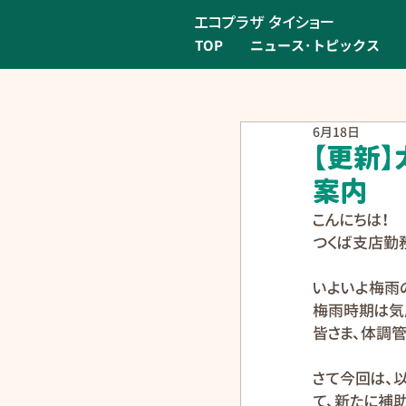
エコプラザ タイショー
TOP
ニュース･トピックス
6月18日
【更新
案内
こんにちは！
つくば支店勤
いよいよ梅雨
梅雨時期は気
皆さま、体調
さて今回は、
て、新たに補