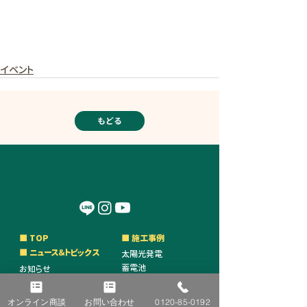
イベント
もどる
■ TOP
■ 施工事例
■ ニュース＆トピックス
太陽光発電
蓄電池
お知らせ
オール電化
コラム
V2H
イベント
オンライン商談
お問い合わせ
0120-85-0192