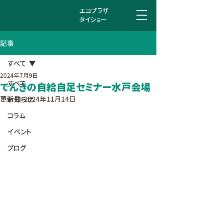
エコプラザ
タイショー
記事
すべて
2024年7月9日
すべて
でんきの自給自足セミナー水戸会場
更新日：
2024年11月14日
お知らせ
コラム
イベント
ブログ