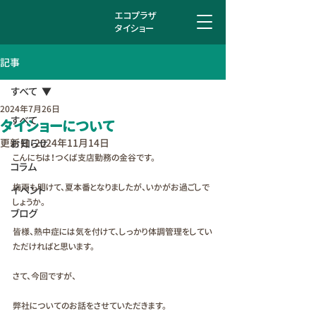
エコプラザ
タイショー
記事
すべて
2024年7月26日
すべて
タイショーについて
更新日：
2024年11月14日
お知らせ
こんにちは！つくば支店勤務の金谷です。
コラム
梅雨も明けて、夏本番となりましたが、いかがお過ごしで
イベント
しょうか。
ブログ
皆様、熱中症には気を付けて、しっかり体調管理をしてい
ただければと思います。
さて、今回ですが、
弊社についてのお話をさせていただきます。