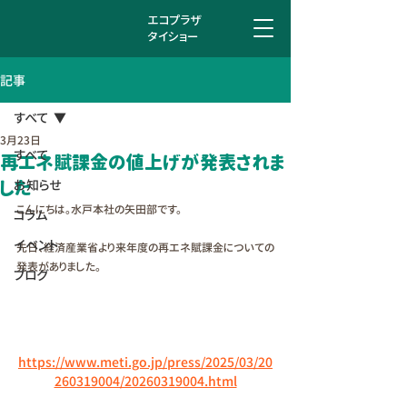
エコプラザ
タイショー
記事
すべて
3月23日
すべて
再エネ賦課金の値上げが発表されま
した
お知らせ
こんにちは。水戸本社の矢田部です。
コラム
イベント
先日、経済産業省より来年度の再エネ賦課金についての
発表がありました。
ブログ
https://www.meti.go.jp/press/2025/03/20
260319004/20260319004.html