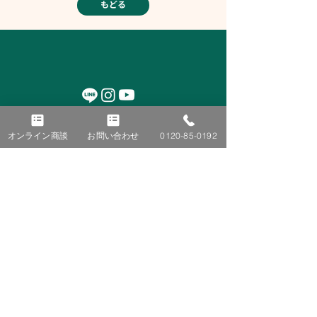
もどる
■ TOP
■ 施工事例
オンライン商談
お問い合わせ
0120-85-0192
■ ニュース＆トピックス
太陽光発電
蓄電池
お知らせ
オール電化
コラム
V2H
イベント
​ブログ
■ 会社紹介
■ お客様の声
ごあいさつ
蓄電池
会社概要
太陽光発電と蓄電池
沿革
お客様アンケート
所在地
■ オンライン商談
■ お問い合わせ
お申し込み
■ 自家消費型太陽光
■ 選ばれる理由
発電システム