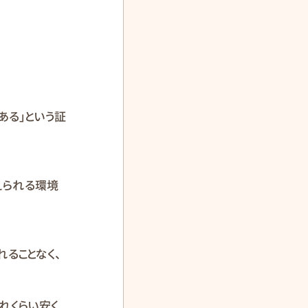
ある」という証
えられる環境
ることなく、
れくらい安く