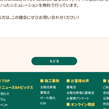
といったシミュレーションを無料で行っています。
る方は、この機会にぜひお問い合わせください！
もどる
 TOP
■ 施工事例
■ お客様の声
■
■ ニュース＆トピックス
太陽光発電
蓄電池
ごあ
蓄電池
太陽光発電と蓄電池
会
お知らせ
オール電化
お客様アンケート
沿
コラム
V2H
所
■ オンライン商談
ベント