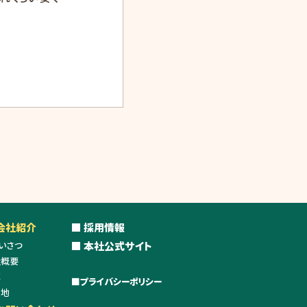
 会社紹介
■ 採用情報
いさつ
■ 本社公式サイト
社概要
革
​■
プライバシーポリシー
在地