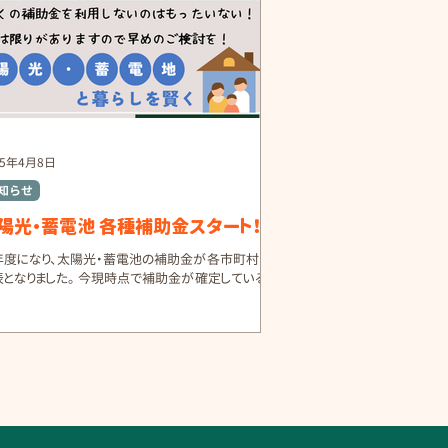
25年4月8日
知らせ
陽光・蓄電池 各種補助金スタート！
年度になり、太陽光・蓄電池の補助金が各市町村から
表となりました。 今現時点で補助金が確定している一
域をご紹介！ 水戸市：太陽光 1kw当たり1万円（上
 蓄電池 最大5万円 つくば市：蓄電池 5
万円 V2H 10万円 日立市：...