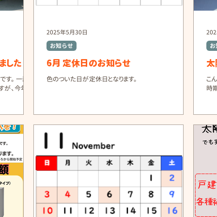
2025年5月30日
20
お知らせ
お
ました
6月 定休日のお知らせ
太
です。 一部の
色のついた日が定休日となります。
こ
すが、今年の
時
ましたので、
あ
された内容は
屋
りとなりま
す
「つ