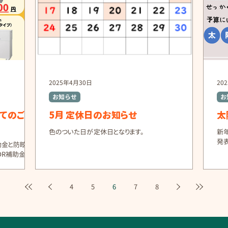
2025年4月30日
20
お知らせ
お
いてのご案
5月 定休日のお知らせ
太
色のついた日が定休日となります。
新
発
助金と防眩パ
部地
DR補助金が
限5万円）
ーカーが増え、
する可能性が高
..
4
5
6
7
8