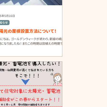
25年5月16日
知らせ
陽光の屋根設置方法について！
んにちは。 ゴールデンウィークが終わり、新緑の綺麗な
期になりましたね！ またこの時期は田植えの時期でも
り、田園風景も綺麗ですよね。 さて、太陽光のパネルを
根に設置する場合の工法を今回お話しようと思いま
。 いろいろな設置方法がありますが、その中の一つで
かみ金具工...