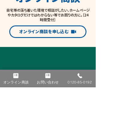
自宅等の落ち着いた環境で相談がしたい、ホームページ
やカタログだけではわからない等でお困りの方に。［24
時間受付］
オンライン商談を申し込む
オンライン商談
お問い合わせ
0120-85-0192
■ TOP
■ 施工事例
■ ニュース＆トピックス
太陽光発電
蓄電池
お知らせ
オール電化
コラム
V2H
イベント
​ブログ
■ 会社紹介
■ お客様の声
ごあいさつ