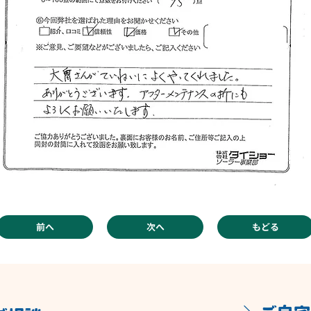
前へ
次へ
もどる