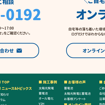
＼ご自宅
ご相談
-0192
オン
0〜17:00
自宅等の落ち着いた環境
せ」をご確認ください。
ログだけではわからな
い合わせ
オンライ
 TOP
■ 施工事例
■ お客様の声
■
■ ニュース＆トピックス
太陽光発電
蓄電池
ごあ
蓄電池
太陽光発電と蓄電池
会
お知らせ
オール電化
お客様アンケート
沿
コラム
V2H
所
■ オンライン商談