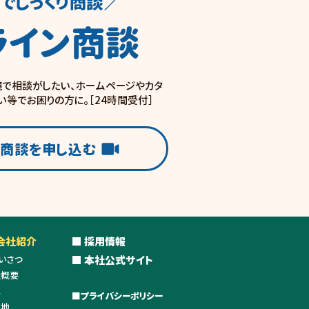
でじっくり商談／
ライン商談
で相談がしたい、ホームページやカタ
い等でお困りの方に。［24時間受付］
ン商談を申し込む
 会社紹介
■ 採用情報
いさつ
■ 本社公式サイト
社概要
革
​■
プライバシーポリシー
在地