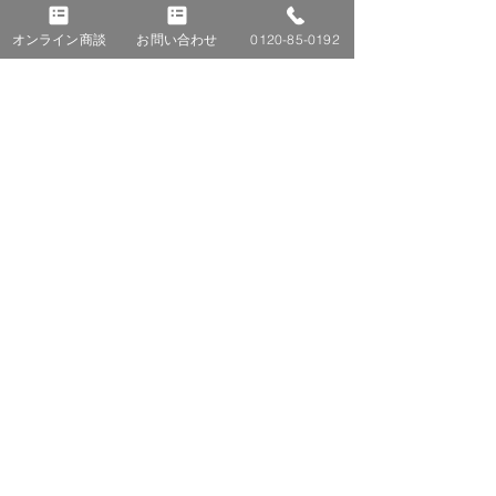
オール電化
オンライン商談
お問い合わせ
0120-85-0192
V2H
■ TOP
■ 施工事例
■ ニュース＆トピックス
太陽光発電
蓄電池
お知らせ
オール電化
コラム
V2H
イベント
​ブログ
■ 会社紹介