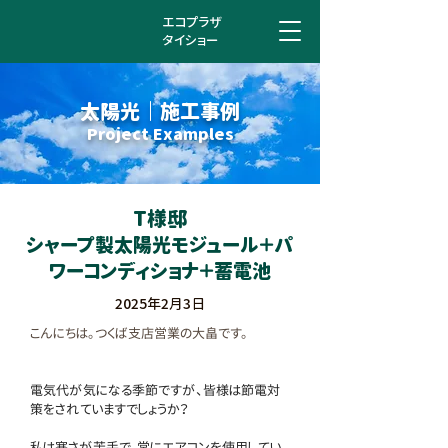
エコプラザ
タイショー
太陽光 ｜ 施工事例
Project Examples
T様邸
シャープ製太陽光モジュール＋パ
ワーコンディショナ＋蓄電池
2025年2月3日
こんにちは。つくば支店営業の大畠です。
電気代が気になる季節ですが、皆様は節電対
策をされていますでしょうか？
私は寒さが苦手で、常にエアコンを使用してい