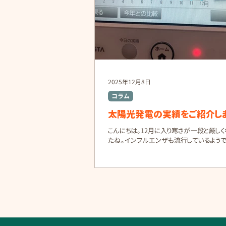
合の補助額 ：7万円／台 ● 加算要件を
の補助額 ：10万円／台 ② ハイブリッド
本要件を満たした場合の補助額 ：10万円
2025年12月8日
コラム
太陽光発電の実績をご紹介し
こんにちは。12月に入り寒さが一段と厳しく
たね。インフルエンザも流行しているようで
まどうぞ体調にはお気をつけください。 さ
点検させていただいた太陽光発電の実績
介いたします。 実際の発電量データ 設置内容 ：シャープ
太陽光 5.47kW ＋ 蓄電池 9.5kWh 設置時
シミュレーション値 ：年間 6,102kWh 当
レーション 実績値（2024年） ：年間 7,034k
と、シミュレーションより 約10％も上回る発電量 と
した！ 2024年の実際の発電量 契約前は「