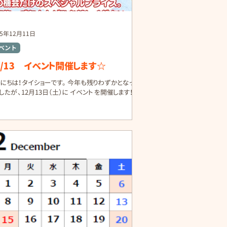
25年12月11日
ベント
2/13 イベント開催します☆
んにちは！タイショーです。 今年も残りわずかとなって
たが、12月13日（土）に イベント を開催します！ 今
んと、 ニチガスさんとのコラボイベント ✨ ご家族み
なで楽しめる催しや、当日だけの特別価格商品をご用
ました！ 🎁ご来場＆ご契約特典が盛りだくさん！ イベ
ト当日は、・来場記念品・お友達紹介特典・ガス乗り換
特典・ご契約特典などなど… 嬉しい特典がたくさん！
末前のこのタイミング、生活設備を見直すチャンスで
 🔧ガス・電気の相談会も開催！ 光熱費の見直し相談
ら、設備の不安、ご自宅の状況確認まで、プロが丁寧に
相談に乗ります。 ガスや電気の検針票をお持ちいただ
、より具体的なご提案が可能です◎ 🎈お子さまも楽し
「イベントコーナー」 スーパーボールすくい・1円玉落
し・お菓子取り放題 など、ワクワクが詰まった体験をご
しています！もちろん 大人の方も参加OK です✨ 🉐