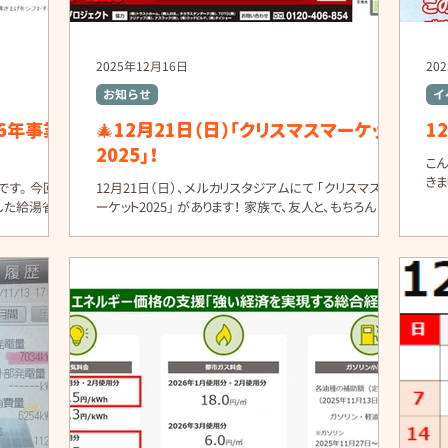
2025年12月16日
20
お知らせ
イ
6年事業
🎄12月21日（日）「クリスマスマーケット
1
2025」！
こ
きまし
す。 今回
12月21日（日）、メルカリスタジアムにて 「クリスマスマ
回な
した給湯省エ
ーケット2025」 があります！ 家族で、友人と、もちろんお一
ん
での情報のた
人でも楽しめる冬のビッグイベントです。 🍴キッチンカー
意し
源エネルギー庁
が大集合！ 人気のキッチンカーが勢ぞろいします。 クレー
ン
プ 台湾まぜそば カレーつけぱん 冬空の下で楽しむあっ
え
ory/saving_a
たかグルメは格別です。 ✨体験ワークショップ お子さま
年
okidonyu/ky
から大人まで楽しめるワークショップも開催！ アロマバス
す。
026年とは？ ✔
ソルト作り オリジナルストラップ作り 世界にひとつだけの
か
を支援する国
作品を作ってみませんか。 🛍️物販ゾーンも充実 古着 ス
ご
コーンなどの焼き菓子 お気に入りのアイテムやお土産
くと
す。 補助対象
がきっと見つかります。 🎺地元中学校による吹奏楽演奏
める
手したもの が
会 地元中学生による心温まる演奏もお楽しみいただけま
と
〉 ① ヒート
す。クリスマス気分がさらに盛り上がります。 🏠タイショ
用意
件を満たした場
ーブースも出店します！ 当日はタイショーもブース出店し