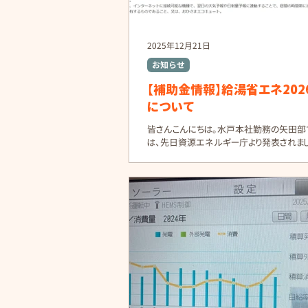
2025年12月21日
お知らせ
【補助金情報】給湯省エネ202
について
皆さんこんにちは。水戸本社勤務の矢田部で
は、先日資源エネルギー庁より発表されま
ネ補助金情報をお知らせします。 (現時点
め変更になる可能性がございます) ▼資
公式ページ
https://www.enecho.meti.go.jp/categ
nd_new/saving/general/housing/kyut
utodonyuhojo2025.html 給湯省エネ2
高効率な給湯器（主にエコキュート）導入
の補助制度です。 ✔ 家庭のエネルギー消費の大きい給
湯を効率化し、省エネ・CO₂削減を促進しま
期間： 令和7年11月28日以降に工事に着
対象となります。 〈補助対象機器と補助金額
ポンプ給湯機(エコキュート) ● 基本要