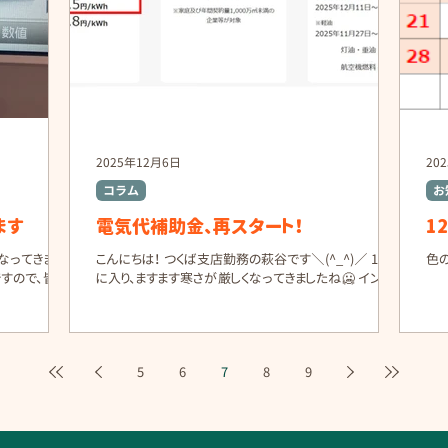
イ
満たした場合
ます。 1円玉落としゲーム ガチャガチャ抽選 太陽光簡易
だけ
給湯機 ● 基
シミュレーション お子さまも大人も楽しめる内容をご用
提
／
意しています。 ぜひご来場ください！ 美味しいグルメ、楽
しい体験、音楽、ショ
2025年12月6日
20
コラム
お
ます
電気代補助金、再スタート！
1
なってきまし
こんにちは！ つくば支店勤務の萩谷です＼(^_^)／ 12月
色
すので、皆さ
に入り、ますます寒さが厳しくなってきましたね🥶 インフ
て今回は、最近
ルエンザも流行していますので、皆さま体調管理には十
データをご紹
分お気をつけください。 さて、今年の7月〜9月に実施さ
れていた「電気・ガス料金の負担軽減措置（電気代補助
期 ：2023年
金）」が終了してから、「なんだか電気代が高くなった気
5
6
7
8
9
時の発電シミュ
がする…」と感じている方も多いのではないでしょうか？
Wh ➡️ なん
冬は暖房機器の使用が増えるため、電気代の負担がどう
なりま
しても大きくなりがちです。 私自身も毎月の電気代が気
本当にシミュレ
になっています。 そんな中、電気代の補助が再度実施さ