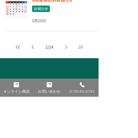
お知らせ
5月29日
2
/
24
オンライン商談
お問い合わせ
0120-85-0192
■ TOP
■ 施工事例
■ ニュース＆トピックス
太陽光発電
蓄電池
お知らせ
オール電化
コラム
V2H
イベント
​ブログ
■ 会社紹介