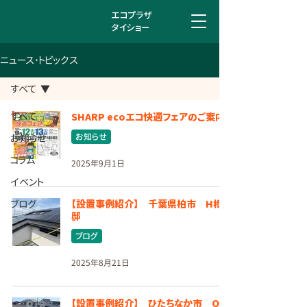
エコプラザ
タイショー
ニュース･トピックス
すべて
すべて
SHARP ecoエコ快適フェアのご案内
お知らせ
お知らせ
コラム
2025年9月1日
イベント
ブログ
【設置事例紹介】 千葉県柏市 H様
邸
ブログ
2025年8月21日
【設置事例紹介】 ひたちなか市 O様