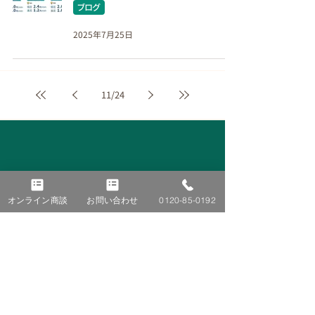
ブログ
2025年7月25日
11
/
24
オンライン商談
お問い合わせ
0120-85-0192
■ TOP
■ 施工事例
■ ニュース＆トピックス
太陽光発電
蓄電池
お知らせ
オール電化
コラム
V2H
イベント
​ブログ
■ 会社紹介
■ お客様の声
ごあいさつ