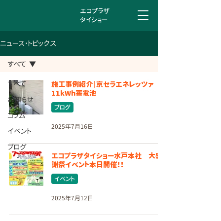
エコプラザ
タイショー
ニュース･トピックス
すべて
すべて
施工事例紹介｜京セラエネレッツァ
11kWh蓄電池
お知らせ
ブログ
コラム
2025年7月16日
イベント
ブログ
エコプラザタイショー水戸本社 大感
謝祭イベント本日開催！！
イベント
2025年7月12日